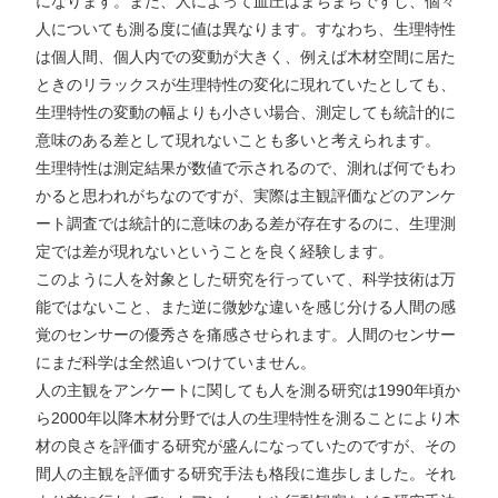
になります。また、人によって血圧はまちまちですし、個々
人についても測る度に値は異なります。すなわち、生理特性
は個人間、個人内での変動が大きく、例えば木材空間に居た
ときのリラックスが生理特性の変化に現れていたとしても、
生理特性の変動の幅よりも小さい場合、測定しても統計的に
意味のある差として現れないことも多いと考えられます。
生理特性は測定結果が数値で示されるので、測れば何でもわ
かると思われがちなのですが、実際は主観評価などのアンケ
ート調査では統計的に意味のある差が存在するのに、生理測
定では差が現れないということを良く経験します。
このように人を対象とした研究を行っていて、科学技術は万
能ではないこと、また逆に微妙な違いを感じ分ける人間の感
覚のセンサーの優秀さを痛感させられます。人間のセンサー
にまだ科学は全然追いつけていません。
人の主観をアンケートに関しても人を測る研究は1990年頃か
ら2000年以降木材分野では人の生理特性を測ることにより木
材の良さを評価する研究が盛んになっていたのですが、その
間人の主観を評価する研究手法も格段に進歩しました。それ