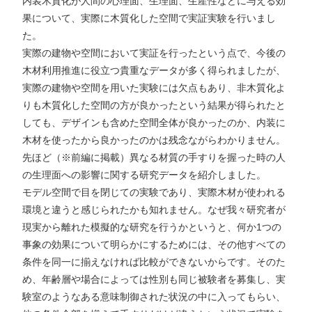
内装木質化が人間の心理面、生理面、生産性などに与える効
果について、実際に木質化した空間で実証実験を行いまし
た。
実際の建物や空間において実証を行ったという点で、今後の
木材利用推進に役立つ貴重なデータが多く得られましたが、
実際の建物や空間を用いた実験には欠点もあり、非木質化よ
りも木質化した空間の方が良かったという結果が得られたと
しても、デザインも含めた空間全体が良かったのか、内装に
木材を使ったから良かったのかは残念ながらわかりません。
先ほど（※前編に掲載）異なる材質の手すりを握った時の人
の生理面への影響に関する研究データを紹介しました。
モデル空間で目を閉じての実験であり、実際木材が使われる
環境と違うと感じられたかも知れません。なぜ我々研究者が
現実から離れた模擬的な研究を行うかというと、何か1つの
事象の効果について明らかにするためには、その他すべての
条件を同一に揃えなければ比較ができないからです。そのた
め、年齢層や場合によっては性別も同じ被験者を募集し、実
験室のようなある意味制御された状況の中に入ってもらい、