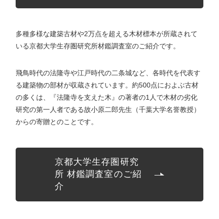
多種多様な建築古材や2万点を超える木材標本が所蔵されて
いる京都大学生存圏研究所材鑑調査室のご紹介です。
飛鳥時代の法隆寺や江戸時代の二条城など、各時代を代表す
る建築物の部材が収蔵されています。約500点におよぶ古材
の多くは、『法隆寺を支えた木』の著者の1人で木材の劣化
研究の第一人者である故小原二郎先生（千葉大学名誉教授）
からの寄贈とのことです。
京都大学生存圏研究
所 材鑑調査室のご紹
介