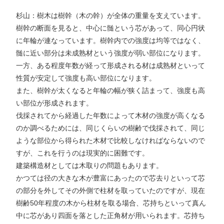
杉山：樹木は樹幹（木の幹）が全体の重量を支えています。
樹幹の断面を見ると、中心に髄という芯があって、同心円状
に年輪が連なっています。樹幹内での強度は均等ではなく、
髄に近い部分は未成熟材という強度が弱い部位になります。
一方、ある程度年数が経って形成される材は成熟材といって
性質が安定して強度も高い部位になります。
また、樹幹が太くなると年輪の幅が狭く詰まって、強度も高
い部位が形成されます。
伐採されてから経過した年数によって木材の強度が高くなる
のか調べるためには、同じくらいの樹齢で伐採されて、同じ
ような部位から得られた木材で比較しなければならないので
すが、これを行うのは現実的に困難です。
建築構造材としては木取りの問題もあります。
かつては径の大きな木が豊富にあったので芯去りといって芯
の部分を外してその外側で柱材を取っていたのですが、現在
樹齢50年程度の木から柱材を取る場合、芯持ちといって真ん
中に芯があり四面を落とした正角材が用いられます。芯持ち