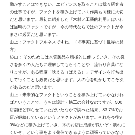
動かすことはできない。エビデンスを取ることは我々研究者
の仕事ですが、ファクトを積み上げていく作業も同様に大切
だと思います。最初に紹介した『木材ノ工藝的利用』はいわ
ば当時のファクトですが、今の時代ならではのファクトが今
まさに必要だと思います。
山上：ファクトフルネスですね。（※事実に基づく世界の見
方）
杉山： そのためには木質製品を積極的に使っていき、その良
さを多くの人たちに理解してもらうことや、流行り言葉にな
りますが、ある程度「映える（ばえる）」デザインを打ち出
して行くことも必要だと思います。人の心を動かしてこそ次
があるのだと思います。
山上：未来的なファクトということを積み上げていかなけれ
ばということで、うちは設計・施工の会社なのですが、500
店舗ほど作らせていただいたなかで調べた結果、83.7%でお
店が継続しているというファクトがあります。それを今後9
0%などに積み上げていき、木のお店は成績が良いぞ・潰れに
くいぞ、という事をより発信できるように頑張っていかなけ