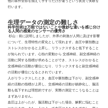
他の条件全部を揃えて手すりだけが違うという状況で実験を
行います。
生理データの測定の難しさ
科学技術は万能ではないことや微妙な違いを感じ分け
る人間の感覚のセンサーの優秀さ
杉山：前に説明しましたが、外界の刺激が人間に及ぼす影響
について、生理特性の変化として現れます。血圧や脈拍数は
ストレスがかかると上昇し、リラックスすると低下すること
が知られています。心拍の変動から 交感神経、副交感神経の
活動に関する指標が求めることができ、ストレスがかかると
交感神経の活動が優位になり、リラックスすると副交感神経
の活動が優位になるとされています。
人がリラックスしたとき、血圧や脈拍数は下がり、副交感神
経の活動の指標が上昇し、交感神経の活動が鎮静化し、脳活
動も低下すれば理想的ですが、実際の測定でこうなることは
まずありません。
血圧は上がったが、脳活動は下がった場合、解釈に悩むこと