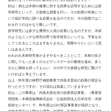
杉山：例えば木材の健康に対する効果を証明するためには疫
学研究といって、大規模な調査を行い、その効果の有無につ
いて統計学的に調べる必要があるのですが、今の段階ではこ
れを行うのはかなり難しいです。
疫学研究には多大な費用や人員が必要になるのですが、木材
のようなニッチな研究分野で疫学研究といっても、予算を出
してくれるところはまずありません。実際やりたいという思
いはあるんです。
われわれ木材研究者がまずやるべきこととして、木材の良さ
に関してもっと多くのエビデンスデータの蓄積を進め、多く
の人に興味を持ってもらい、その中で大規模な研究に繋げて
いければと考えています。
山上：昨年度の林野庁補助事業で内装木質化の効果の実証を
行ったそうですが、その流れは加速していきますか？
杉山：この事業は「内装木質化等の効果実証事業」（事業管
理団体：木構造振興株式会社・公益財団法人日本住宅・木材
技術センター）で、昨年度は13の実証事業者が採択となり、