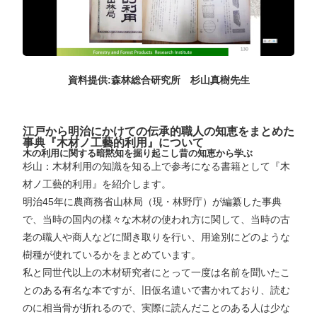
資料提供:森林総合研究所 杉山真樹先生
江戸から明治にかけての伝承的職人の知恵をまとめた
事典『木材ノ工藝的利用』について
木の利用に関する暗黙知を掘り起こし昔の知恵から学ぶ
杉山：木材利用の知識を知る上で参考になる書籍として『木
材ノ工藝的利用』を紹介します。
明治45年に農商務省山林局（現・林野庁）が編纂した事典
で、当時の国内の様々な木材の使われ方に関して、当時の古
老の職人や商人などに聞き取りを行い、用途別にどのような
樹種が使れているかをまとめています。
私と同世代以上の木材研究者にとって一度は名前を聞いたこ
とのある有名な本ですが、旧仮名遣いで書かれており、読む
のに相当骨が折れるので、実際に読んだことのある人は少な