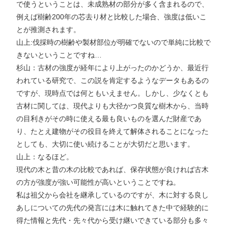
で使うということは、未成熟材の部分が多く含まれるので、
例えば樹齢200年の芯去り材と比較した場合、強度は低いこ
とが推測されます。
山上:伐採時の樹齢や製材部位が明確でないので単純に比較で
きないということですね…
杉山：古材の強度が経年により上がったのかどうか、最近行
われている研究で、この説を肯定するようなデータもあるの
ですが、現時点では何ともいえません。しかし、少なくとも
古材に関しては、現代よりも大径かつ良質な樹木から、当時
の目利きがその時に使える最も良いものを選んだ財産であ
り、たとえ建物がその役目を終えて解体されることになった
としても、大切に使い続けることが大切だと思います。
山上：なるほど。
現代の木と昔の木の比較であれば、保存状態が良ければ古木
の方が強度が強い可能性が高いということですね。
私は祖父から会社を継承しているのですが、木に対する良し
あしについての先代の発言には木に触れてきた中で経験的に
得た情報と先代・先々代から受け継いできている部分も多々