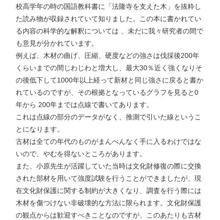
校高学年の時の国語教科書に「法隆寺を支えた木」を抜粋し
た読み物が収録されていて知りました。この本に書かれてい
る内容の科学的な解釈については 、未だに我々研究者の間で
も意見が分かれています。
例えば、木材の曲げ、圧縮、硬度などの強さは伐採後200年
くらいまでの間じわじわと増大し、最大30％近く強くなりそ
の後低下して1000年以上経って新材と同じ強さに戻ると書か
れているのですが、その根拠となっているグラフを見ると0
年から 200年までは点線で書いてあります。
これは点線の部分のデータがなく、推測で引いた線というこ
とになります。
古材は全ての年代のものがまんべんなく手に入るわけではな
いので、やむを得ないところがあります。
また、小原先生が活躍していた当時は文化財修復の際に交換
された部材を用いて強度試験を行うことができましたが、現
在文化財保護に関する制約が大きくなり、調査を行う際には
木材を傷つけない非破壊的な方法に限られます。文化財保護
の観点からは歓迎すべきことなのですが、このあたりも古材