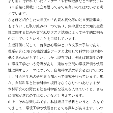
より前に行われていたアンケートや行動観察などの研究手法
（※前編に掲載）に立ち返ってみても良いのではないかと考
えています。
さきほど紹介した去年度の「内装木質化等の効果実証事業」
もそういった取り組みの一つであり、集中度などの知的生産
性に関する効果を質問紙やタスク試験によって科学的に明ら
かにしていくということを目指しています。
主観評価に関して一昔前は心理学という文系の手法であり、
理系研究における機器測定データと比較して科学的信頼性を
低く見られがちでした。しかし現在では、例えば建築学の中
に環境工学という分野があり、建物や空間の環境評価や快適
性に関するテーマについて、自然科学系の研究者だけではな
く、社会科学系の研究者も加わって研究を行っています。現
在、自然科学と社会科学の境目はなくなりつつありますが、
木材研究の分野にも社会科学的な視点を入れていくと、さら
に研究が進むのではないかなどと考えています。
山上：それは楽しみです。私は経営工学科というところをで
てまして、環境工学や快適さにとても興味があります。いつ