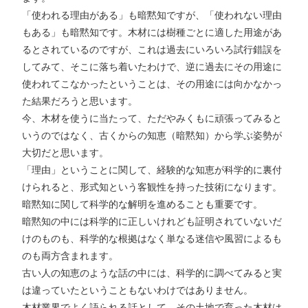
「使われる理由がある」も暗黙知ですが、「使われない理由
もある」も暗黙知です。木材には樹種ごとに適した用途があ
るとされているのですが、これは過去にいろいろ試行錯誤を
してみて、そこに落ち着いたわけで、逆に過去にその用途に
使われてこなかったということは、その用途には向かなかっ
た結果だろうと思います。
今、木材を使うに当たって、ただやみくもに頑張ってみると
いうのではなく、古くからの知恵（暗黙知）から学ぶ姿勢が
大切だと思います。
「理由」ということに関して、経験的な知恵が科学的に裏付
けられると、形式知という客観性を持った技術になります。
暗黙知に関して科学的な解明を進めることも重要です。
暗黙知の中には科学的に正しいけれども証明されていないだ
けのものも、科学的な根拠はなく単なる迷信や風習によるも
のも両方含まれます。
古い人の知恵のような話の中には、科学的に調べてみると実
は違っていたということもないわけではありません。
木材業界でよく語られる話として、その土地で育った木材は