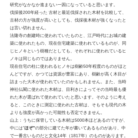
研究がなかなか進まない一因になっていると思います。
伐採後200年経った 古材と最近伐採された木材を比較して、
古材の方が強度が高いとしても、伐採後木材が強くなったと
は言い切れません。
法隆寺の創建時に使われていたものと、江戸時代にお城の建
築に使われたもの、現在住宅建築に使われているものが、同
じヒノキという樹種だとしても、それぞれに使われているヒ
ノキは同じものではありません。
現在住宅の柱に使われるヒノキは樹齢50年程度のものがほと
んどですが、かつては資源が豊富にあり、樹齢が高く木目が
詰まった大木が使われていたのかもしれません。また、当時
神社仏閣に使われた木材は、目利きによってその当時最も優
れた木が選ばれて使われていたと思います。そのように考え
ると、このときに測定に使われた古材は、そもそも現代の木
よりも強度が高かった可能性も否定できません。
山上：うちに保管している木材は5000本ほどあるのですが、
中には”
ほぞ
”
の部分に建てた年が書いてあるものがあり、中
で一番古いものだと文化14年（1817年）のものがあります。