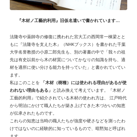
『木材ノ工藝的利用』旧仮名遣いで書かれています…
法隆寺や薬師寺の修復に携われた宮大工の西岡常一棟梁とと
もに『法隆寺を支えた木』（NHKブックス）を書かれた千葉
大学名誉教授の小原二郎先生も、別の著書の中で「我々の祖
先は有史以前から木の材質についてかなりの知識を持ち、適
材を適所に使い分ける能力を持っていた」と書かれていてい
ます。
私はこのことを
「木材（樹種）には使われる理由があるが使
われない理由もある」
と読み換えて考えています。『木材ノ
工藝的利用』で紹介されている木材の使われ方は、 江戸時代
から明治にかけて職人たちが築き上げてきた木づかいの知恵
が伝承されたものです。
これらの知恵は当時の職人たちが強度や硬さなどを測ったわ
けではないのに経験的に知っているもので、暗黙知と呼ばれ
ます。