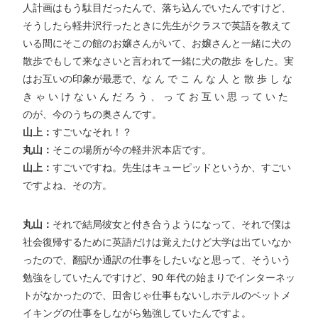
人計画はもう駄目だったんで、落ち込んでいたんですけど、
そうしたら軽井沢行ったときに先生がクラスで英語を教えて
いる間にそこの館のお嬢さんがいて、お嬢さんと一緒に犬の
散歩でもして来なさいと言われて一緒に犬の散歩 をした。実
はお互いの印象が最悪で、な ん で こ ん な 人 と 散 歩 し な
き ゃ い け な い ん だ ろ う 、 っ て お 互 い 思 っ て い た
のが、今のうちの奥さんです。
山上：
すごいなそれ！？
丸山：
そこの場所が今の軽井沢本店です。
山上：
すごいですね。先生はキューピッドというか、すごい
ですよね、その方。
丸山：
それで結局彼女と付き合うようになって、それで僕は
社会復帰するために英語だけは覚えたけど大学は出ていなか
ったので、翻訳か通訳の仕事をしたいなと思って、そういう
勉強をしていたんですけど、90 年代の始まりでインターネッ
トがなかったので、田舎じゃ仕事もないしホテルのベットメ
イキングの仕事をしながら勉強していたんですよ。