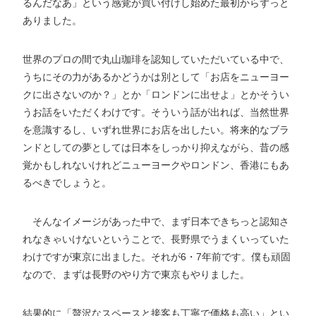
るんだなあ」という感覚が買い付けし始めた最初からずっと
ありました。
世界のプロの間で丸山珈琲を認知していただいている中で、
うちにその力があるかどうかは別として「お店をニューヨー
クに出さないのか？」とか「ロンドンに出せよ」とかそうい
うお話をいただくわけです。そういう話が出れば、当然世界
を意識するし、いずれ世界にお店を出したい。将来的なブラ
ンドとしての夢としては日本をしっかり抑えながら、昔の感
覚かもしれないけれどニューヨークやロンドン、香港にもあ
るべきでしょうと。
そんなイメージがあった中で、まず日本できちっと認知さ
れなきゃいけないということで、長野県でうまくいっていた
わけですが東京に出ました。それが6・7年前です。僕も頑固
なので、まずは長野のやり方で東京もやりました。
結果的に「贅沢なスペースと接客も丁寧で価格も高い」とい