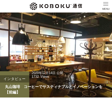
MENU
2020年12月14日
公開
1732
Views
インタビュー
丸山珈琲 コーヒーでサスティナブルとイノベーションを
【前編】