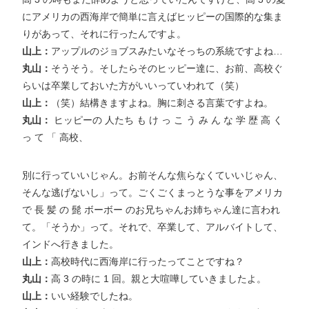
にアメリカの西海岸で簡単に言えばヒッピーの国際的な集ま
りがあって、それに行ったんですよ。
山上：
アップルのジョブスみたいなそっちの系統ですよね…
丸山：
そうそう。そしたらそのヒッピー達に、お前、高校ぐ
らいは卒業しておいた方がいいっていわれて（笑）
山上：
（笑）結構きますよね。胸に刺さる言葉ですよね。
丸山：
ヒッピーの 人たち も け っ こ う み ん な 学 歴 高 く
っ て 「 高校、
別に行っていいじゃん。お前そんな焦らなくていいじゃん、
そんな逃げないし」って。ごくごくまっとうな事をアメリカ
で 長 髪 の 髭 ボーボー のお兄ちゃんお姉ちゃん達に言われ
て。「そうか」って。それで、卒業して、アルバイトして、
インドへ行きました。
山上：
高校時代に西海岸に行ったってことですね？
丸山：
高 3 の時に 1 回。親と大喧嘩していきましたよ。
山上：
いい経験でしたね。