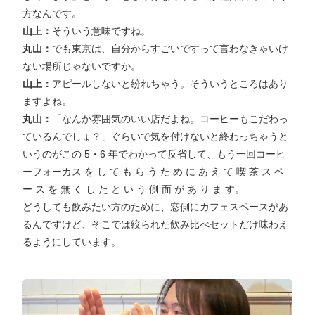
方なんです。
山上：
そういう意味ですね。
丸山：
でも東京は、自分からすごいですって言わなきゃいけ
ない場所じゃないですか。
山上：
アピールしないと紛れちゃう。そういうところはあり
ますよね。
丸山：
「なんか雰囲気のいい店だよね。コーヒーもこだわっ
ているんでしょ？」ぐらいで気を付けないと終わっちゃうと
いうのがこの 5・6 年でわかって反省して、もう一回コーヒ
ーフォーカス を し て も ら う た め に あ え て 喫 茶 ス ペ
ー ス を 無 く し た と い う 側 面 が あ り ま す。
どうしても飲みたい方のために、窓側にカフェスペースがあ
るんですけど、そこでは絞られた飲み比べセットだけ味わえ
るようにしています。