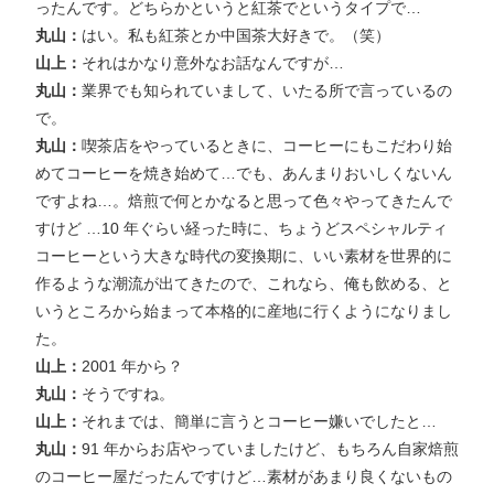
ったんです。どちらかというと紅茶でというタイプで…
丸山：
はい。私も紅茶とか中国茶大好きで。（笑）
山上：
それはかなり意外なお話なんですが…
丸山：
業界でも知られていまして、いたる所で言っているの
で。
丸山：
喫茶店をやっているときに、コーヒーにもこだわり始
めてコーヒーを焼き始めて…でも、あんまりおいしくないん
ですよね…。焙煎で何とかなると思って色々やってきたんで
すけど …10 年ぐらい経った時に、ちょうどスペシャルティ
コーヒーという大きな時代の変換期に、いい素材を世界的に
作るような潮流が出てきたので、これなら、俺も飲める、と
いうところから始まって本格的に産地に行くようになりまし
た。
山上：
2001 年から？
丸山：
そうですね。
山上：
それまでは、簡単に言うとコーヒー嫌いでしたと…
丸山：
91 年からお店やっていましたけど、もちろん自家焙煎
のコーヒー屋だったんですけど…素材があまり良くないもの