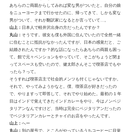
あちらのご両親からしてみれば変な男がついたと。自分の娘
をニューヨークまで行かせたのに、帰ってきて、しかも変な
男がついて、それが翻訳家になるとか言っていて…。
山上：
日本人で軽井沢出身の方だったんですか？
丸山：
そうです。彼女も僕も外国に住んでいたので全然一緒
に住むことに抵抗がなかったんですが、日本の感覚だと、ご
結婚されたんですか？的な話になったらあちらの両親も困っ
て。館で元々ペンションをやっていて、そこがちょうど閉ま
ってスペースも空いたので、健太郎さんそこで喫茶店でもや
ったら？って。
そうすれば喫茶店主で社会的メンツも付くじゃないですか。
それで、やってみようかなと。僕、喫茶店が好きだったの
で、やりますって即答して、それでやり始めた。最初の 1 年
目はインドで覚えてきたインドカレーをやり、今はノンベジ
タリアンなんですけど、当時は完全にベジタリアンだったの
でベジタリアンカレーとチャイのお店をやったんです。
山上：
へー
丸山：
別の屋号で。ところがやっているうちコーヒーに目覚