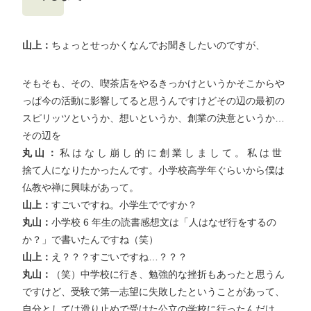
山上：
ちょっとせっかくなんでお聞きしたいのですが、
そもそも、その、喫茶店をやるきっかけというかそこからや
っぱ今の活動に影響してると思うんですけどその辺の最初の
スピリッツというか、想いというか、創業の決意というか…
その辺を
丸 山 ：
私 は な し 崩 し 的 に 創 業 し ま し て 。 私 は 世
捨て人になりたかったんです。小学校高学年ぐらいから僕は
仏教や禅に興味があって。
山上：
すごいですね。小学生でですか？
丸山：
小学校 6 年生の読書感想文は「人はなぜ行をするの
か？」で書いたんですね（笑）
山上：
え？？？すごいですね…？？？
丸山：
（笑）中学校に行き、勉強的な挫折もあったと思うん
ですけど、受験で第一志望に失敗したということがあって、
自分としては滑り止めで受けた公立の学校に行ったんだけ