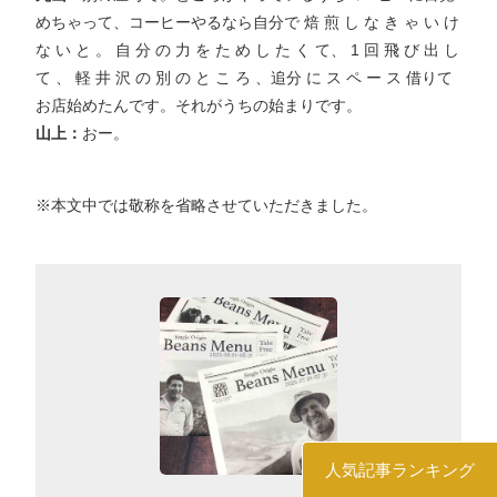
めちゃって、コーヒーやるなら自分で 焙 煎 し な き ゃ い け
な い と 。 自 分 の 力 を た め し た く て、 1 回 飛 び 出 し
て 、 軽 井 沢 の 別 の と こ ろ 、追分 に ス ペ ー ス 借りて
お店始めたんです。それがうちの始まりです。
山上：
おー。
※本文中では敬称を省略させていただきました。
人気記事ランキング