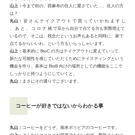
山上：
今まで街の、西麻布の住人に愛さていた…、住人の方
は？
丸山：
皆 さ ん テ イ ク ア ウ ト で 買 っ て い か れ ま す し
、 あ と 、 コ ロ ナ 禍 で豆から自分で点てる方も実際増えて
いるので、そこは、残念だというお声もあると同時に、家で
点てるからいいわ、という方もいらっしゃいます。
山上：
基本的に BtoC の方はテイクアウトに変えていって、
新たな可能性を感じていただくためにテイスティングという
機会を作り、基本は BtoB 向けの場所としての機能をここで
しっかりと持つようにしていくと。
丸山：
まさにその通りでございます。
コーヒーが好きではないからわかる事
丸山：
コーヒーをどうぞ。南米ボリビアのコーヒーです。