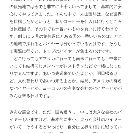
の観光地では今でも非常に上手くいってまして、基本的に安
心してやってきました。そんな中で、丸山珈琲は、なぜ世界
を目指したかというと、私がコーヒーを仕入れに行くところ
は原産国で、その中でも一番いいものを買いに行くわけで
す。例えば 5 月の第何週にとある国の一番いいものは、どこ
の地域で採れるとバイヤーは分かっているわけです。そうし
て実際に行くと、トップのバイヤーが集まるわけです。
どこ行ってもアフリカに行っても南米に行っても、中米に
いっても結構同じメンバーがレストランなどで一緒になった
りするんですよ。あいつ先週来ていたよとか、明日帰るけ
ど、入れ替わりであいつ来るよとか。結局、アメリカの有名
なバイヤーとか、ヨーロッパの有名な会社のバイヤーとかが
みんな来るわけですよ。
みんな競合です。ただ、国も違うし、中には大きな会社のバ
イヤーもいますけど、基本的に中小、尖った会社のバイヤー
がいて…そうするとやっぱり「自分は世界を相手に戦ってい