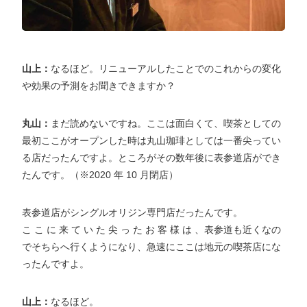
山上：
なるほど。リニューアルしたことでのこれからの変化
や効果の予測をお聞きできますか？
丸山：
まだ読めないですね。ここは面白くて、喫茶としての
最初ここがオープンした時は丸山珈琲としては一番尖ってい
る店だったんですよ。ところがその数年後に表参道店ができ
たんです。（※2020 年 10 月閉店）
表参道店がシングルオリジン専門店だったんです。
こ こ に 来 て い た 尖 っ た お 客 様 は 、表参道も近くなの
でそちらへ行くようになり、急速にここは地元の喫茶店にな
ったんですよ。
山上：
なるほど。