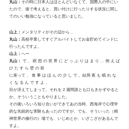
丸山：
その時に日本人はほとんどいなくて、国際人の中にい
たので、後で考えると、買い付けに行ったりする状況に関し
てのいい勉強になっていると思いました。
山上：
メンタリティがその辺から…
丸山：
高校卒業してすぐアルバイトしてお金貯めてインドに
行ったんですよ。
山上：
へー
丸山：
で 、 瞑 想 の 世 界 に ど っ ぷ り は ま り … 例 え ば
ひ た す ら 壁 の 前
に座って 、 食 事 は ほ ん の 少 し で 。結局 夜 も 眠 れ な
く な る ん で す よ 、
目が冴えてしまって。それを 2 週間誰とも口もきかずやると
か。そういうこともやりました。
その後いろいろ知り合いができてあの当時、西海岸で心理学
的な先鋭的な実験もあったのですが、でも、そういった（精
神世界の修行の）場でも、いじめとか、いざこざがあるんで
すよ。