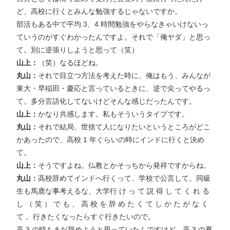
ど、高校に行くとみんな勉強するじゃないですか。
部活もある中で平均 3、4 時間勉強をやらなきゃいけないっ
ていうのがすぐわかったんですよ。それで「俺ヤダ」と思っ
て。別に逆張りしようと思って（笑）
山上：
（笑）なるほどね。
丸山：
それで目立つ方法を考えた時に、俺はもう、みんなが
東大・早稲田・慶応と言っているときに、逆で尖ってやるっ
て。多分言語化してないけどそんな感じだったんです。
山上：
かなり共感します。私もそういうタイプです。
丸山：
それで結局、世捨て人になりたいというところがどこ
かあったので、高校 1 年ぐらいの時にインドに行くと決め
て。
山上：
そうですよね。仏教とかそっちから発祥ですからね。
丸山：
高校辞めてインドへ行くって、学校で公言して。同級
生も馬鹿な事考えるな、大学行 け っ て 説 得 し て く れ る
し （ 笑 ） で も 、 高 校 を 辞 め た く て し か た が な く
て 。行きたくなったらすぐ行きたいので。
高 3 の時もまだ辞めようと思っていたんですけど、高 3 の夏