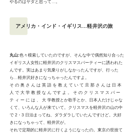
やるのはヤダと思って…。
アメリカ・インド・イギリス…軽井沢の旅
丸山:
色々模索していたのですが、そんな中で偶然知り合った
イギリス人女性に軽井沢のクリスマスパーティーに誘われた
んです。実はあまり気乗りがしなかったんですが、行った
ら…軽井沢好きになっちゃったんですよ。
そ の 奥 さ ん は 英 語 を 教 え て い て 旦 那 さ ん は 日 本
人 で 大 学 教 授 な ん です よ 。 そ の ク リ ス マ ス パ ー
テ ィ ー に は 、 大 学教授とか歌手とか、日本人だけじゃな
くて、いろんな人が来ていて。クリスマスを軽井沢の山の中
で 2・3 日泊まってね、ダラダラしていたんですけど。大好
きになっちゃって、軽井沢が。
それで定期的に軽井沢に行くようになったの。東京の世捨て