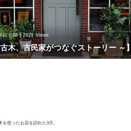
16日
公開
2829
Views
Time～ 古木、古民家がつなぐストーリー ～
木を使ったお店を訪れた3月。