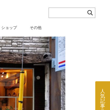
検索す
ショップ
その他
人
気
記
事