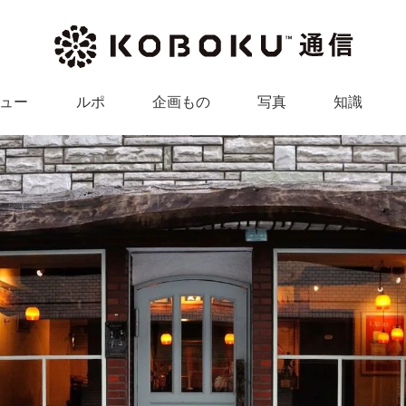
ュー
ルポ
企画もの
写真
知識