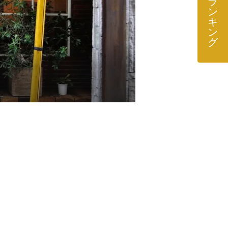
ラ
ン
キ
ン
グ
】