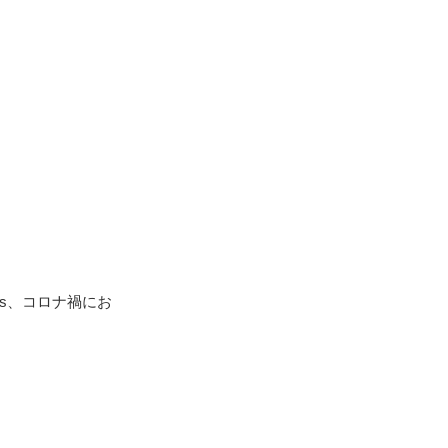
」
s、コロナ禍にお