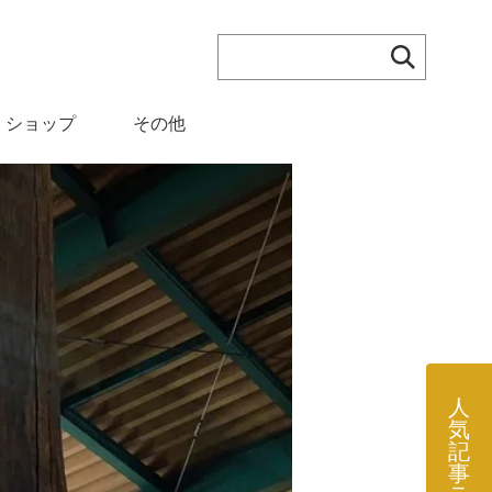
検索す
ショップ
その他
人
気
記
事