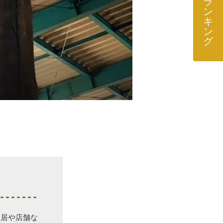
ラ
ン
キ
ン
グ
住居や店舗な