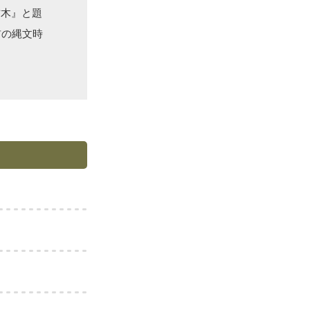
古木』と題
前の縄文時
！