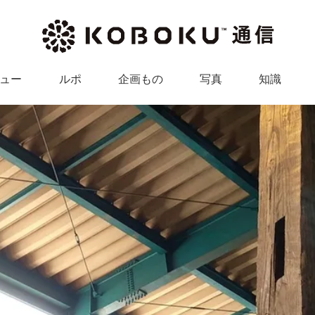
ュー
ルポ
企画もの
写真
知識