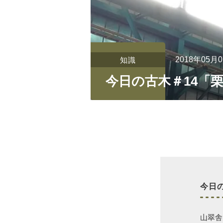
2018年05月
知識
今日の古木＃14「
今日
山翠舎